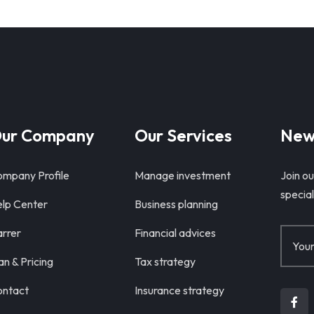
ur Company
Our Services
New
mpany Profile
Manage investment
Join ou
special
lp Center
Business planning
rrer
Financial advices
an & Pricing
Tax strategy
ntact
Insurance strategy