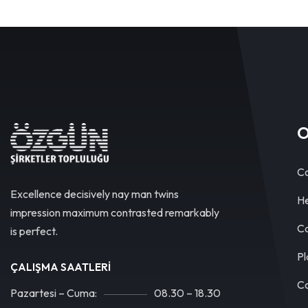
O
Co
Excellence decisively nay man twins
He
impression maximum contrasted remarkably
Ca
is perfect.
Pl
ÇALIŞMA SAATLERI
Co
Pazartesi – Cuma:
08.30 – 18.30